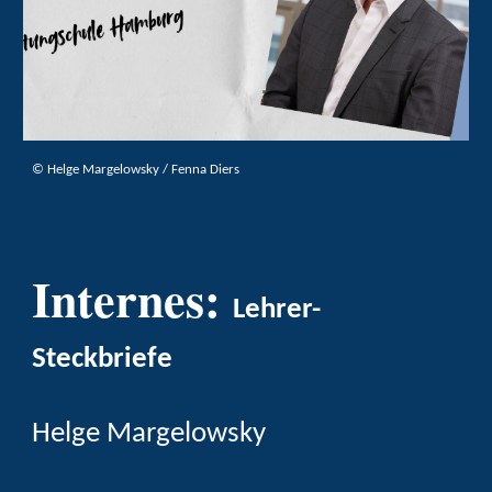
©
Helge Margelowsky /
F
enna Diers
Internes:
Lehrer-
Steckbriefe
Helge Margelowsky